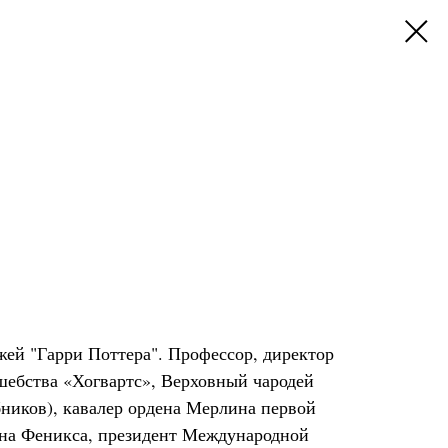
жей "Гарри Поттера". Профессор, директор
шебства «Хогвартс», Верховный чародей
бников), кавалер ордена Мерлина первой
ена Феникса, президент Международной