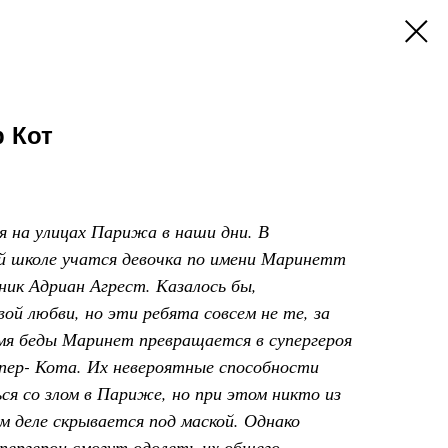
р Кот
я на улицах Парижа в наши дни. В
й школе учатся девочка по имени Маринетт
ник Адриан Агрест. Казалось бы,
вой любви, но эти ребята совсем не те, за
емя беды Маринет превращается в супергероя
упер- Кота. Их невероятные способности
ся со злом в Париже, но при этом никто из
ом деле скрывается под маской. Однако
пергерои смогут одолеть их общего