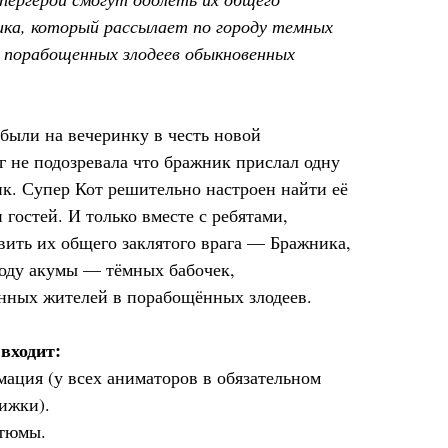
ика, который рассылает по городу темных
 порабощенных злодеев обыкновенных
были на вечеринку в честь новой
г не подозревала что бражник прислал одну
ик. Супер Кот решительно настроен найти её
 гостей. И только вместе с ребятами,
вить их общего заклятого врага — Бражника,
роду акумы — тёмных бабочек,
ных жителей в порабощённых злодеев.
входит:
ация (у всех аниматоров в обязательном
ижки).
стюмы.