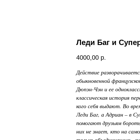
Леди Баг и Супе
4000,00
р.
Действие разворачиваетс
обыкновенной французско
Дюпэн-Чэн и ее однокласс
классическая история пер
кого себя выдают. Во вр
Леди Баг, а Адриан – в С
помогают друзьям бороть
них не знает, кто на сам
только объединившись, су